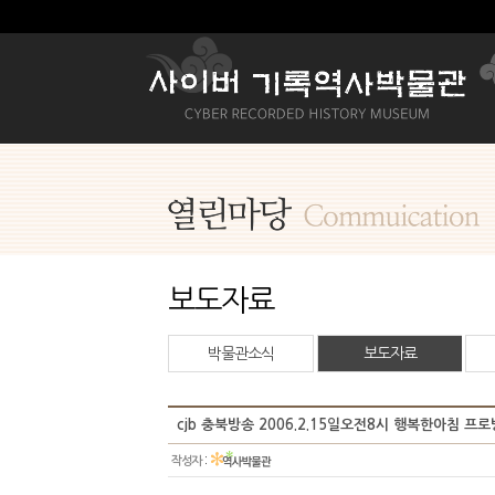
보도자료
박물관소식
보도자료
cjb 충북방송 2006.2.15일오전8시 행복한아침 프
:
작성자